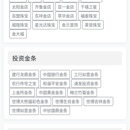
太阳金店
齐鲁金店
亚一金店
千禧之星
吉盟珠宝
东祥金店
萃华金店
福泰珠宝
城隍珠宝
星光达珠宝
金兰首饰
莱音珠宝
金大福
投资金条
建行龙鼎金条
中国银行金条
工行如意金条
农行传世之宝
和谐平安金条
浦发投资金条
上金所金条
中国黄金金条
梅兰竹菊金条
世博大熊猫彩色金条
世博生肖金条
世博吉祥金条
世博如意金条
中钞国鼎金条