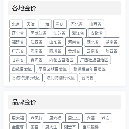
各地金价
北京
天津
上海
重庆
河北省
山西省
辽宁省
黑龙江省
江苏省
浙江省
安徽省
福建省
江西省
山东省
河南省
湖北省
湖南省
广东省
海南省
四川省
贵州省
云南省
陕西省
甘肃省
青海省
内蒙古自治区
广西壮族自治区
西藏自治区
宁夏回族自治区
新疆维吾尔自治区
香港特别行政区
澳门特别行政区
台湾省
品牌金价
周大福
老凤祥
周六福
周生生
六福
老庙
金至尊
菜百
周大生
潮宏基
宝庆银楼