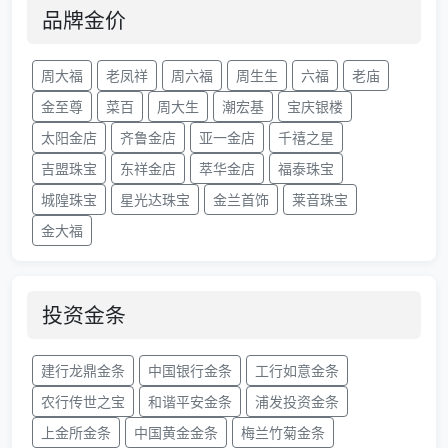
品牌金价
周大福
老凤祥
周六福
周生生
六福
老庙
金至尊
菜百
周大生
潮宏基
宝庆银楼
太阳金店
齐鲁金店
亚一金店
千禧之星
吉盟珠宝
东祥金店
萃华金店
福泰珠宝
城隍珠宝
星光达珠宝
金兰首饰
莱音珠宝
金大福
投资金条
建行龙鼎金条
中国银行金条
工行如意金条
农行传世之宝
和谐平安金条
浦发投资金条
上金所金条
中国黄金金条
梅兰竹菊金条