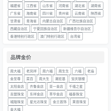
福建省
江西省
山东省
河南省
湖北省
湖南省
广东省
海南省
四川省
贵州省
云南省
陕西省
甘肃省
青海省
内蒙古自治区
广西壮族自治区
西藏自治区
宁夏回族自治区
新疆维吾尔自治区
香港特别行政区
澳门特别行政区
台湾省
品牌金价
周大福
老凤祥
周六福
周生生
六福
老庙
金至尊
菜百
周大生
潮宏基
宝庆银楼
太阳金店
齐鲁金店
亚一金店
千禧之星
吉盟珠宝
东祥金店
萃华金店
福泰珠宝
城隍珠宝
星光达珠宝
金兰首饰
莱音珠宝
金大福