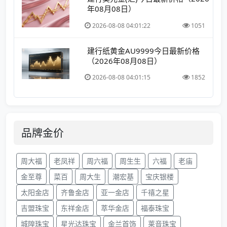
年08月08日）
2026-08-08 04:01:22
1051
建行纸黄金AU9999今日最新价格
（2026年08月08日）
2026-08-08 04:01:15
1852
品牌金价
周大福
老凤祥
周六福
周生生
六福
老庙
金至尊
菜百
周大生
潮宏基
宝庆银楼
太阳金店
齐鲁金店
亚一金店
千禧之星
吉盟珠宝
东祥金店
萃华金店
福泰珠宝
城隍珠宝
星光达珠宝
金兰首饰
莱音珠宝