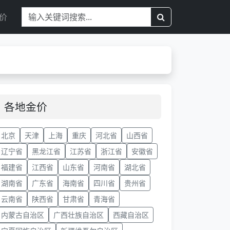
价
各地金价
北京
天津
上海
重庆
河北省
山西省
辽宁省
黑龙江省
江苏省
浙江省
安徽省
福建省
江西省
山东省
河南省
湖北省
湖南省
广东省
海南省
四川省
贵州省
云南省
陕西省
甘肃省
青海省
内蒙古自治区
广西壮族自治区
西藏自治区