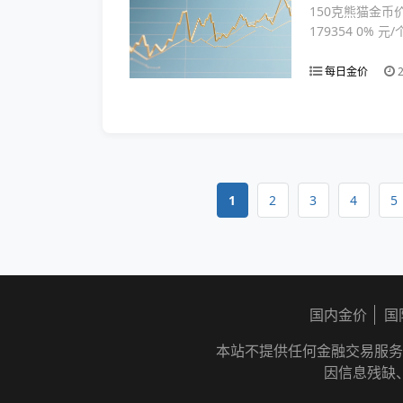
150克熊猫金币
179354 0% 元/
每日金价
2
1
2
3
4
5
国内金价
国
本站不提供任何金融交易服务
因信息残缺