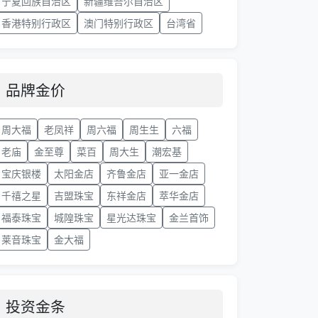
宁夏回族自治区
新疆维吾尔自治区
香港特别行政区
澳门特别行政区
台湾省
品牌金价
周大福
老凤祥
周六福
周生生
六福
老庙
金至尊
菜百
周大生
潮宏基
宝庆银楼
太阳金店
齐鲁金店
亚一金店
千禧之星
吉盟珠宝
东祥金店
萃华金店
福泰珠宝
城隍珠宝
星光达珠宝
金兰首饰
莱音珠宝
金大福
投资金条