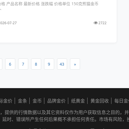
价格 产品名称 最新价格 涨跌幅 价格单位 150克熊猫金币
个
026-07-27
2722
6
7
8
9
43
»
际金价
金条
金币
品牌金价
纸黄金
黄金回收
每日金
，提供的行情数据以及其它资料仅作为用户获取信息之目的，并
、延时、错误所产生任何后果概不承担任何责任。市场有风险，