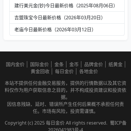
建行美元金(钞)今日最新价格（2025年08月06日）
吉盟珠宝今日最新价格（2026年03月20日）
老庙今日最新价格（2026年03月12日）
国内金价
国际金价
金条
金币
品牌金价
纸黄金
黄金回收
每日金价
各地金价
本站不提供任何金融交易服务，提供的行情数据以及其它资
料仅作为用户获取信息之目的，并不构成投资建议和投资依
据。
因信息残缺、延时、错误所产生任何后果概不承担任何责
任。市场有风险，投资需谨慎。
Copyright (c) 2025 每日金价 All rights reserved.
蜀ICP备
2026041983号-4