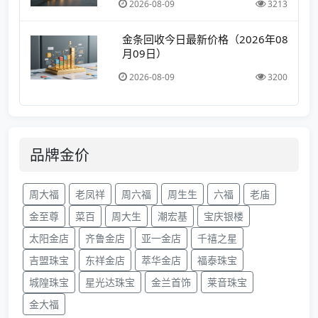
2026-08-09
3213
金条回收今日最新价格（2026年08
月09日）
2026-08-09
3200
品牌金价
周大福
老凤祥
周六福
周生生
六福
老庙
金至尊
菜百
周大生
潮宏基
宝庆银楼
太阳金店
齐鲁金店
亚一金店
千禧之星
吉盟珠宝
东祥金店
萃华金店
福泰珠宝
城隍珠宝
星光达珠宝
金兰首饰
莱音珠宝
金大福