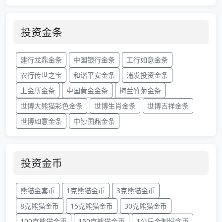
投资金条
建行龙鼎金条
中国银行金条
工行如意金条
农行传世之宝
和谐平安金条
浦发投资金条
上金所金条
中国黄金金条
梅兰竹菊金条
世博大熊猫彩色金条
世博生肖金条
世博吉祥金条
世博如意金条
中钞国鼎金条
投资金币
熊猫金套币
1克熊猫金币
3克熊猫金币
8克熊猫金币
15克熊猫金币
30克熊猫金币
100克熊猫金币
150克熊猫金币
1公斤金制纪念币