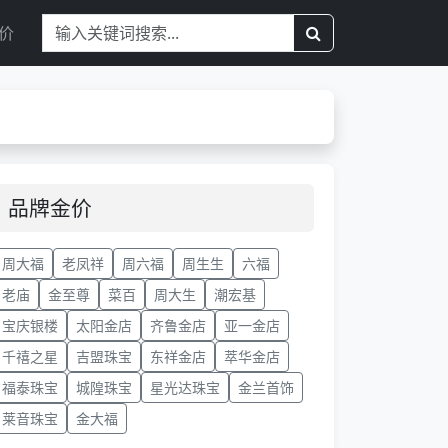
价
品牌金价
周大福
老凤祥
周六福
周生生
六福
老庙
金至尊
菜百
周大生
潮宏基
宝庆银楼
太阳金店
齐鲁金店
亚一金店
千禧之星
吉盟珠宝
东祥金店
萃华金店
福泰珠宝
城隍珠宝
星光达珠宝
金兰首饰
莱音珠宝
金大福