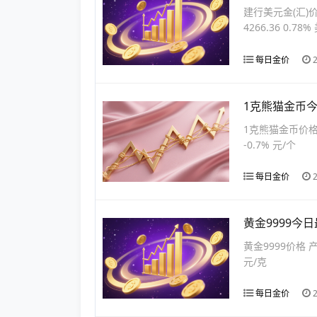
建行美元金(汇)
4266.36 0.78
每日金价
1克熊猫金币今
1克熊猫金币价格 
-0.7% 元/个
每日金价
黄金9999今日
黄金9999价格 产
元/克
每日金价