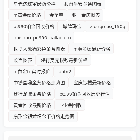
星光达珠宝最新价格
和谐平安金条图表
m黄金td价格
金至尊
亚一金店图表
pt990铂金回收价格
城隍珠宝
xiongmao_150g
huishou_pd990_palladium
世博大熊猫彩色金条图表
m黄金td最新价格
菜百图表
建行美元银钞最新价格
m黄金td实时报价
autn2
中钞国鼎金条价格走势图
宝庆银楼最新价格
建行龙鼎金条价格
pt999铂金回收历史行情
黄金回收最新价格
14k金回收
扇形金银龙纪念币价格走势图