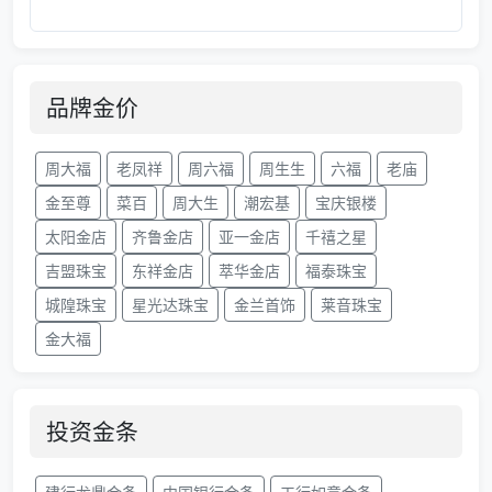
品牌金价
周大福
老凤祥
周六福
周生生
六福
老庙
金至尊
菜百
周大生
潮宏基
宝庆银楼
太阳金店
齐鲁金店
亚一金店
千禧之星
吉盟珠宝
东祥金店
萃华金店
福泰珠宝
城隍珠宝
星光达珠宝
金兰首饰
莱音珠宝
金大福
投资金条