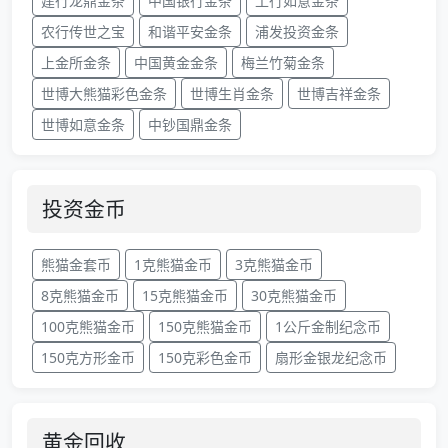
建行龙鼎金条
中国银行金条
工行如意金条
农行传世之宝
和谐平安金条
浦发投资金条
上金所金条
中国黄金金条
梅兰竹菊金条
世博大熊猫彩色金条
世博生肖金条
世博吉祥金条
世博如意金条
中钞国鼎金条
投资金币
熊猫金套币
1克熊猫金币
3克熊猫金币
8克熊猫金币
15克熊猫金币
30克熊猫金币
100克熊猫金币
150克熊猫金币
1公斤金制纪念币
150克方形金币
150克彩色金币
扇形金银龙纪念币
黄金回收