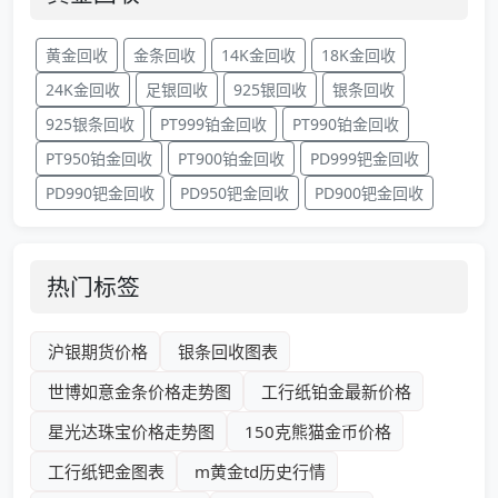
黄金回收
金条回收
14K金回收
18K金回收
24K金回收
足银回收
925银回收
银条回收
925银条回收
PT999铂金回收
PT990铂金回收
PT950铂金回收
PT900铂金回收
PD999钯金回收
PD990钯金回收
PD950钯金回收
PD900钯金回收
热门标签
沪银期货价格
银条回收图表
世博如意金条价格走势图
工行纸铂金最新价格
星光达珠宝价格走势图
150克熊猫金币价格
工行纸钯金图表
m黄金td历史行情