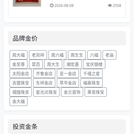
2026-08-08
2558
品牌金价
周大福
老凤祥
周六福
周生生
六福
老庙
金至尊
菜百
周大生
潮宏基
宝庆银楼
太阳金店
齐鲁金店
亚一金店
千禧之星
吉盟珠宝
东祥金店
萃华金店
福泰珠宝
城隍珠宝
星光达珠宝
金兰首饰
莱音珠宝
金大福
投资金条