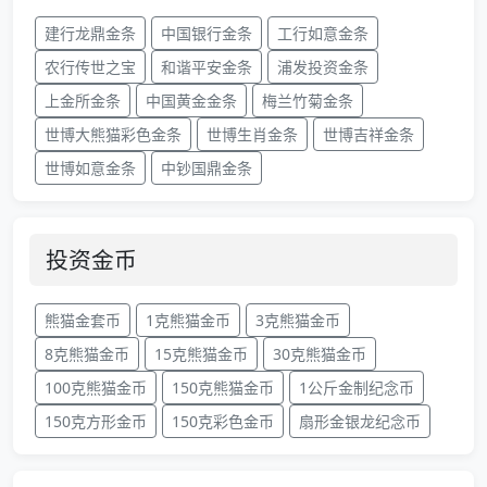
建行龙鼎金条
中国银行金条
工行如意金条
农行传世之宝
和谐平安金条
浦发投资金条
上金所金条
中国黄金金条
梅兰竹菊金条
世博大熊猫彩色金条
世博生肖金条
世博吉祥金条
世博如意金条
中钞国鼎金条
投资金币
熊猫金套币
1克熊猫金币
3克熊猫金币
8克熊猫金币
15克熊猫金币
30克熊猫金币
100克熊猫金币
150克熊猫金币
1公斤金制纪念币
150克方形金币
150克彩色金币
扇形金银龙纪念币